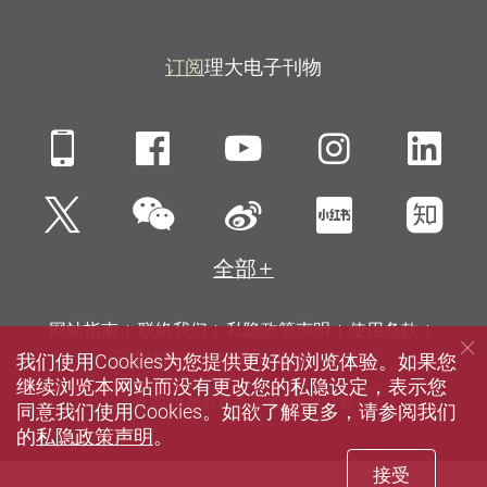
订阅
理大电子刊物
Mobile
Facebook
YouTube
Instagra
Li
微信
Twitter
新浪微博
小红书
知
全部
网站指南
联络我们
私隐政策声明
使用条款
我们使用Cookies为您提供更好的浏览体验。如果您
无障碍网页
招聘
媒体
图书馆
继续浏览本网站而没有更改您的私隐设定，表示您
© 2026 版权属香港理工大学所有
同意我们使用Cookies。如欲了解更多，请参阅我们
的
私隐政策声明
。
接受