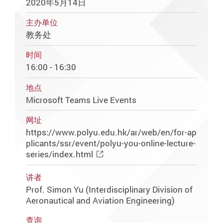
2020年5月14日
主办单位
教务处
时间
16:00 - 16:30
地点
Microsoft Teams Live Events
网址
https://www.polyu.edu.hk/ar/web/en/for-ap
plicants/ssr/event/polyu-you-online-lecture-
series/index.html
讲者
Prof. Simon Yu (Interdisciplinary Division of
Aeronautical and Aviation Engineering)
查询