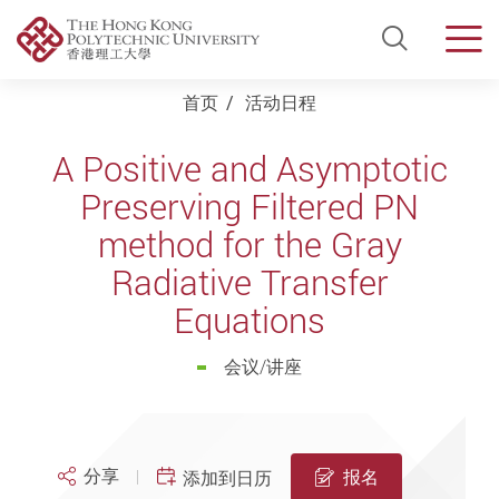
Open Si
Men
Start main content
首页
活动日程
A Positive and Asymptotic
Preserving Filtered PN
method for the Gray
Radiative Transfer
Equations
会议/讲座
分享
报名
添加到日历