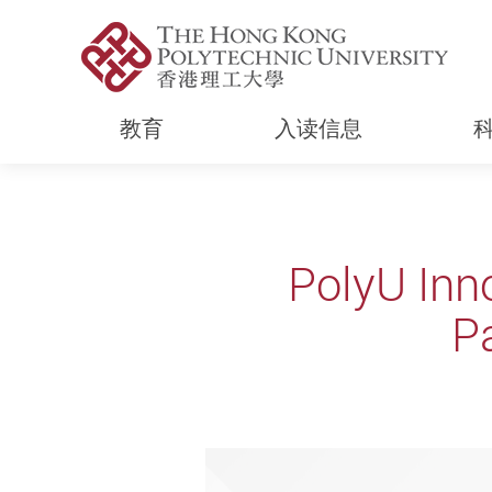
教育
入读信息
Start main content
PolyU Inn
P