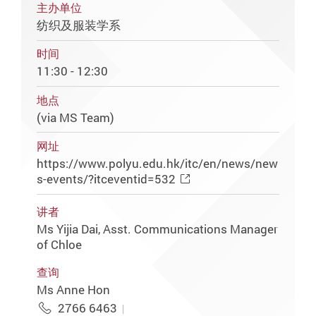
主办单位
纺织及服装学系
时间
11:30 - 12:30
地点
(via MS Team)
网址
https://www.polyu.edu.hk/itc/en/news/new
s-events/?itceventid=532
讲者
Ms Yijia Dai, Asst. Communications Manager
of Chloe
查询
Ms Anne Hon
2766 6463