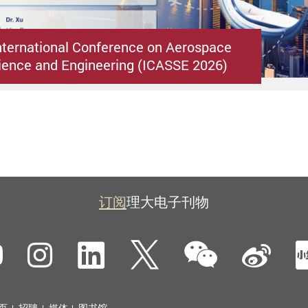
nternational Conference on Aerospace
ence and Engineering (ICASSE 2026)
订阅
理大电子刊物
微信
ebook
YouTube
Instagram
LinkedIn
Twitter
新
页
招聘
媒体
图书馆