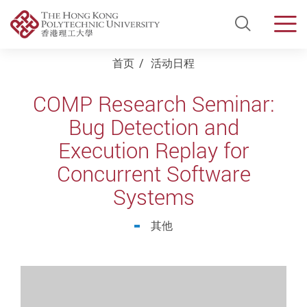
Open Si
Men
Start main content
首页
活动日程
COMP Research Seminar:
Bug Detection and
Execution Replay for
Concurrent Software
Systems
其他