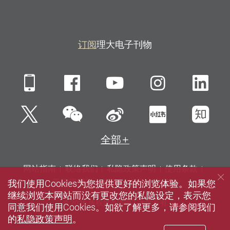
订阅
理大电子刊物
Mobile
Facebook
YouTube
Instagra
Li
微信
Twitter
新浪微博
小红书
知
全部
网站指南
联络我们
私隐政策声明
使用条款
我们使用Cookies为您提供更好的浏览体验。如果您
无障碍网页
招聘
媒体
图书馆
继续浏览本网站而没有更改您的私隐设定，表示您
© 2026 版权属香港理工大学所有
同意我们使用Cookies。如欲了解更多，请参阅我们
的
私隐政策声明
。