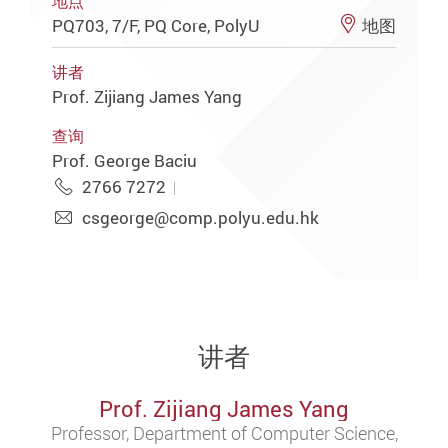
地点
PQ703, 7/F, PQ Core, PolyU
地图
讲者
Prof. Zijiang James Yang
查询
Prof. George Baciu
2766 7272
csgeorge@comp.polyu.edu.hk
讲者
Prof. Zijiang James Yang
Professor, Department of Computer Science,