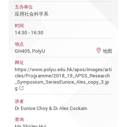
主办单位
应用社会科学系
时间
14:30 - 16:30
地点
GH405, PolyU
地图
网址
https://www.polyu.edu.hk/apss/images/arti
cles/Programme/2018_19_APSS_Research
_Symposium_SeriesEunice_Alex_copy_3.jp
g
讲者
Dr Eunice Choy & Dr Alex Cockain
查询
Ms Shirley Hui