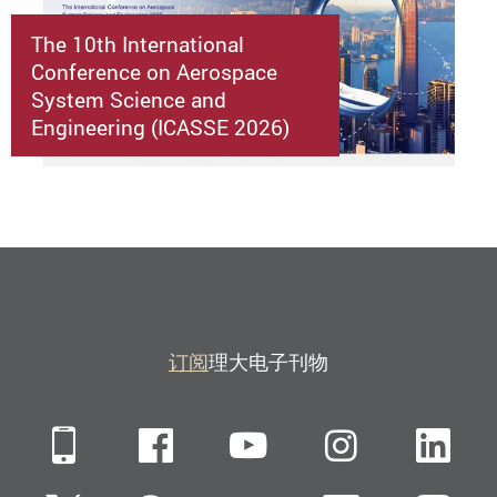
The 10th International
Conference on Aerospace
System Science and
Engineering (ICASSE 2026)
订阅
理大电子刊物
Mobile
Facebook
YouTube
Instagra
Li