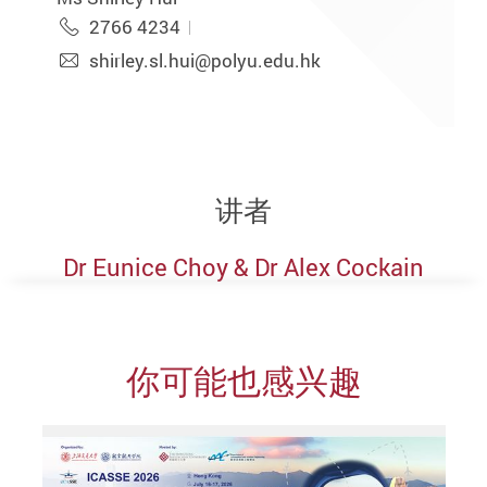
2766 4234
shirley.sl.hui@polyu.edu.hk
讲者
Dr Eunice Choy & Dr Alex Cockain
你可能也感兴趣