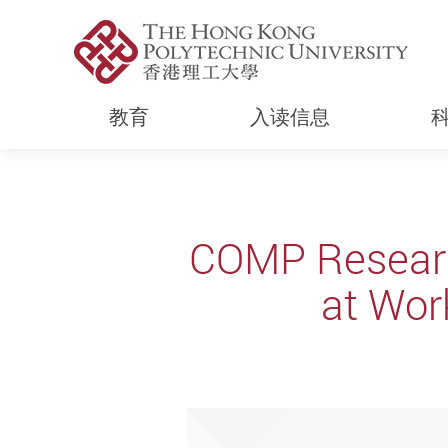
教育
入读信息
Start main content
COMP Researc
at Wor