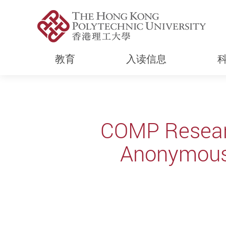
教育
入读信息
Start main content
COMP Researc
Anonymous 