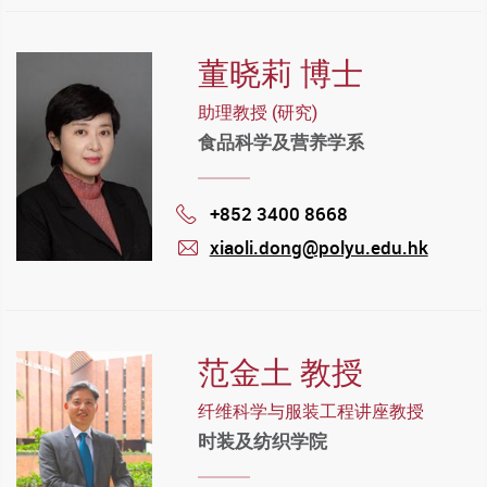
董晓莉 博士
助理教授 (研究)
食品科学及营养学系
+852 3400 8668
Phone
xiaoli.dong@polyu.edu.hk
mail
范金土 教授
纤维科学与服装工程讲座教授
时装及纺织学院