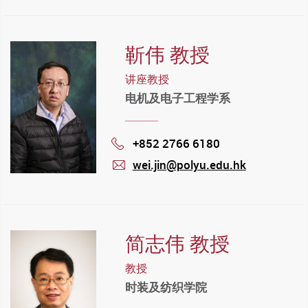
靳伟 教授
讲座教授
电机及电子工程学系
+852 2766 6180
Phone
wei.jin@polyu.edu.hk
mail
简志伟 教授
教授
时装及纺织学院