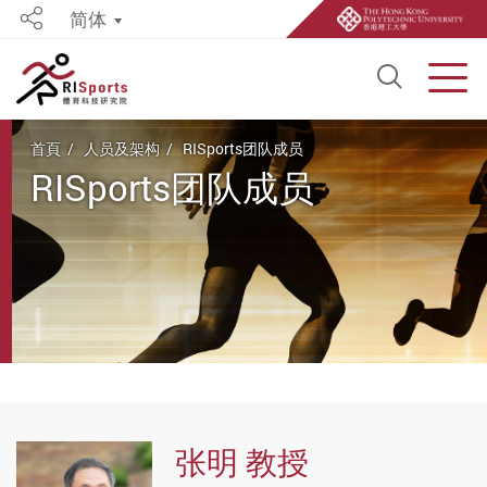
简体
Share
Open S
Men
Start main content
首頁
人员及架构
RISports团队成员
RISports团队成员
张明 教授