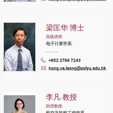
mail
梁匡华 博士
高级讲师
电子计算学系
+852 2766 7243
Phone
hong.va.leong@polyu.edu.hk
mail
李凡 教授
助理教授
航空及民航工程学系