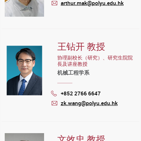
arthur.mak@polyu.edu.hk
mail
王钻开 教授
协理副校长（研究）、研究生院院
長及讲座教授
机械工程学系
+852 2766 6647
Phone
zk.wang@polyu.edu.hk
mail
文效忠 教授