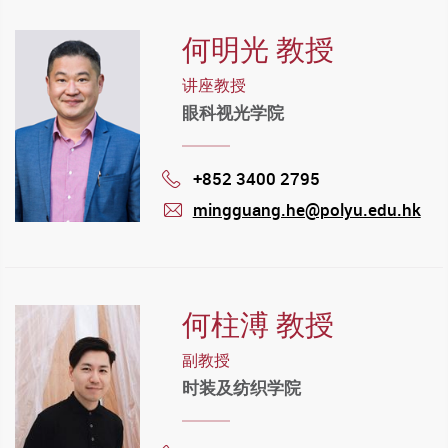
何明光 教授
讲座教授
眼科视光学院
+852 3400 2795
Phone
mingguang.he@polyu.edu.hk
mail
何柱溥 教授
副教授
时装及纺织学院