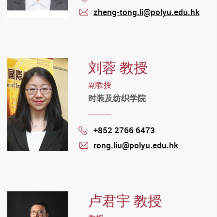
zheng-tong.li@polyu.edu.hk
mail
刘蓉 教授
副教授
时装及纺织学院
+852 2766 6473
Phone
rong.liu@polyu.edu.hk
mail
卢君宇 教授