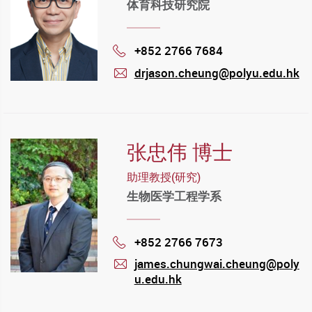
体育科技研究院
+852 2766 7684
Phone
drjason.cheung@polyu.edu.hk
mail
张忠伟 博士
助理教授(研究)
生物医学工程学系
+852 2766 7673
Phone
james.chungwai.cheung@poly
u.edu.hk
mail