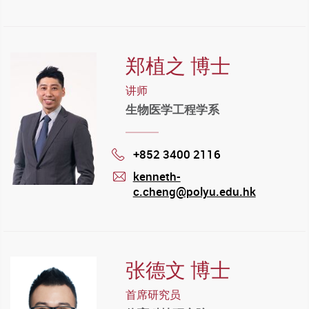
mail
郑植之 博士
讲师
生物医学工程学系
+852 3400 2116
Phone
kenneth-
c.cheng@polyu.edu.hk
mail
张德文 博士
首席研究员