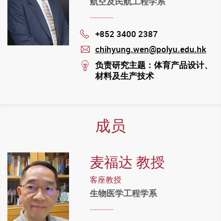
航空及民航工程学系
+852 3400 2387
Phone
chihyung.wen@polyu.edu.hk
mail
stream
负责研究主题：体育产品设计、
材料及生产技术
成员
麦福达 教授
客座教授
生物医学工程学系