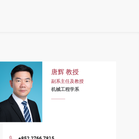
唐辉 教授
副系主任及教授
机械工程学系
+852 2766 7815
Phone