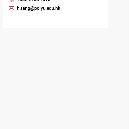
h.tang@polyu.edu.hk
mail