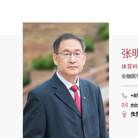
张
体育科
生物医
+8
Phon
mi
mail
负
stre