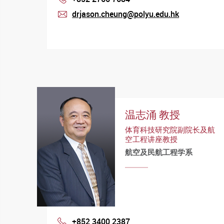
drjason.cheung@polyu.edu.hk
mail
温志涌 教授
体育科技研究院副院长及航
空工程讲座教授
航空及民航工程学系
+852 3400 2387
Phone