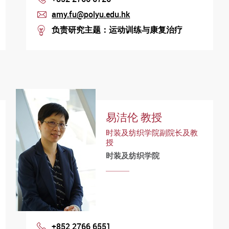
amy.fu@polyu.edu.hk
mail
负责研究主题：运动训练与康复治疗
stream
易洁伦 教授
时装及纺织学院副院长及教
授
时装及纺织学院
+852 2766 6551
Phone