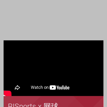
RISports x 网球