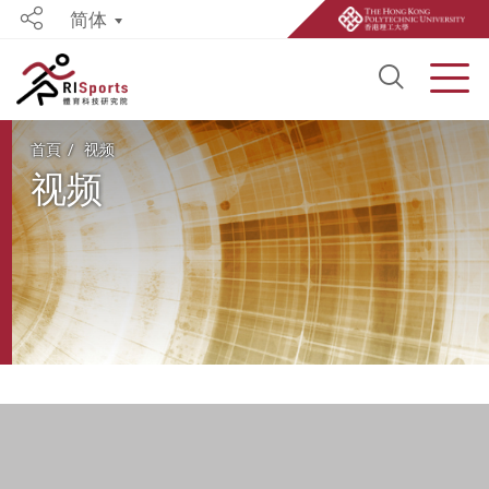
简体
Share
Open S
Men
Start main content
首頁
视频
视频