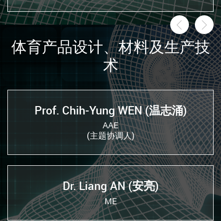
前一页
后
体育产品设计、材料及生产技
术
Prof. Chih-Yung WEN (温志涌)
AAE
(主题协调人)
Dr. Liang AN (安亮)
ME