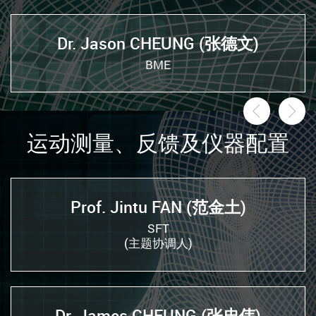
Dr. Jason CHEUNG (张德文)
BME
前一页
后
运动测量、反馈及仪器配置
Prof. Jintu FAN (范金土)
SFT
(主题协调人)
Dr. James CHEUNG (张忠伟)