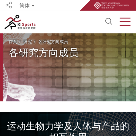
简体
Share
Open S
Men
Start main content
首頁
研究
各研究方向成员
各研究方向成员
运动生物力学及人体与产品的