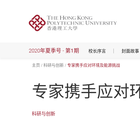
跳
到
主
要
内
容
2020年夏季号 -
第1期
校长序言
封面故事
主页
科研与创新
专家携手应对环境及能源挑战
专家携手应对
科研与创新