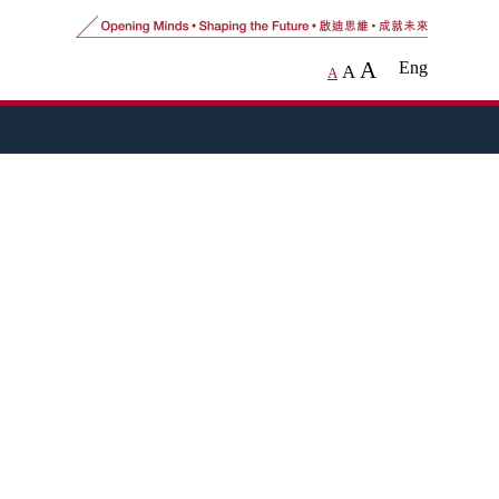
A
Eng
A
A