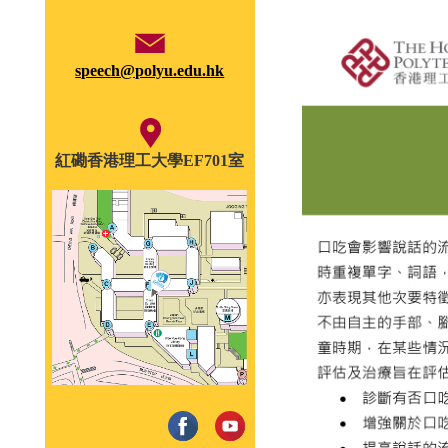
speech@polyu.edu.hk
紅磡香港理工大學EF701室