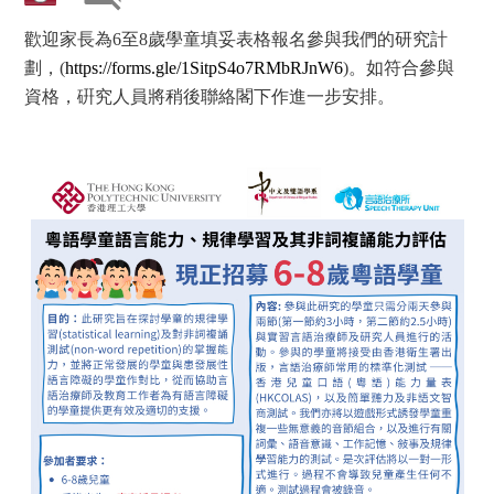
歡迎家長為6至8歲學童填妥表格報名參與我們的研究計
劃，(
https://forms.gle/1SitpS4o7RMbRJnW6
)。如符合參與
資格，硏究⼈員將稍後聯絡閣下作進⼀步安排。