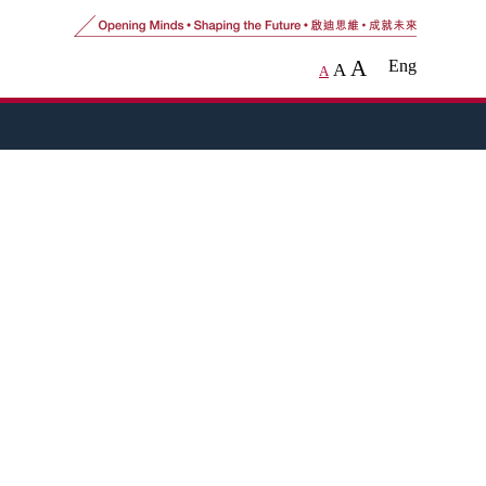
A
Eng
A
A