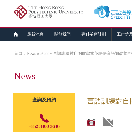
最新消息
關於我們
專科治療計劃
工作坊
首頁
»
News
»
2022
» 言語訓練對自閉症學童英語語音語調改善的
您在這裡
News
查詢及預約
言語訓練對自
+852 3400 3636