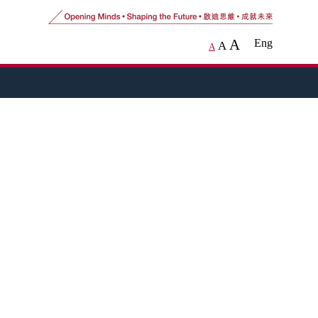
A
Eng
A
A