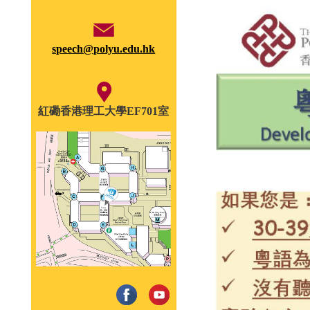
speech@polyu.edu.hk
紅磡香港理工大學EF701室