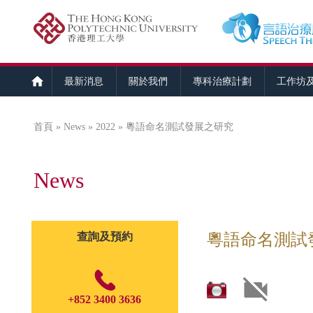
最新消息
關於我們
專科治療計劃
工作坊
首頁
»
News
»
2022
» 粵語命名測試發展之研究
您在這裡
News
查詢及預約
粵語命名測試
+852 3400 3636