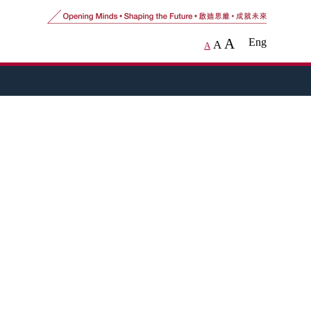
A
Eng
A
A