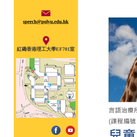
speech@polyu.edu.hk
紅磡香港理工大學EF701室