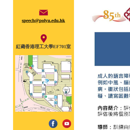
speech@polyu.edu.hk
紅磡香港理工大學EF701室