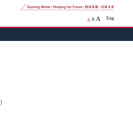
A
Eng
A
A
)