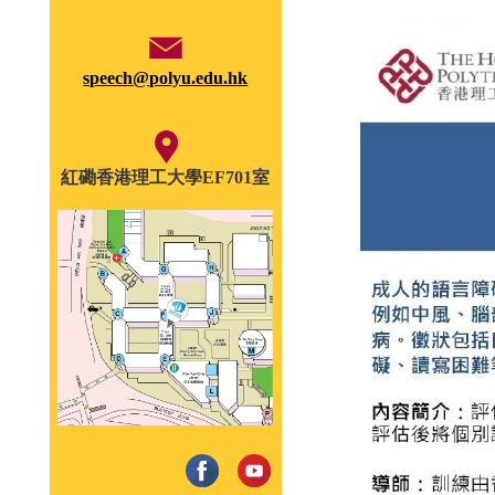
speech@polyu.edu.hk
紅磡香港理工大學EF701室