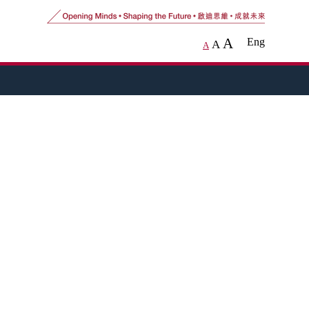
A
Eng
A
A