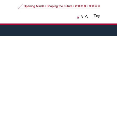
A
Eng
A
A