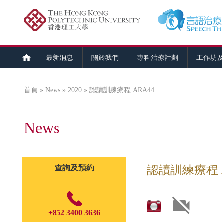
最新消息
關於我們
專科治療計劃
工作坊
首頁
»
News
»
2020
» 認讀訓練療程 ARA44
您在這裡
News
查詢及預約
認讀訓練療程 A
+852 3400 3636