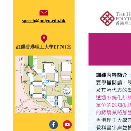
speech@polyu.edu.hk
紅磡香港理工大學EF701室