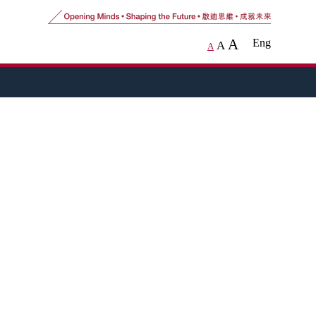
A
Eng
A
A