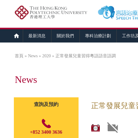
最新消息
關於我們
專科治療計劃
工作坊
首頁
»
News
»
2020
» 正常發展兒童習得粵語語音語調
您在這裡
News
查詢及預約
正常發展兒童
+852 3400 3636