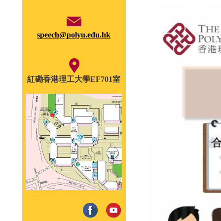
speech@polyu.edu.hk
紅磡香港理工大學EF701室