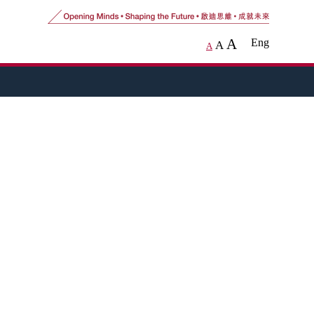
A
Eng
A
A