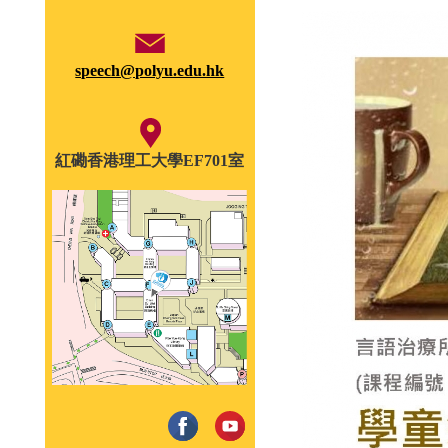
speech@polyu.edu.hk
紅磡香港理工大學EF701室