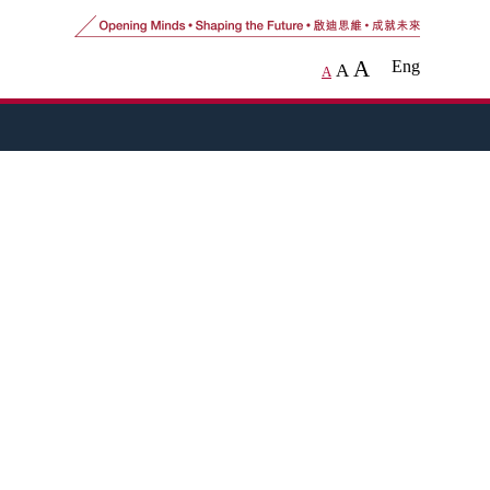
A
Eng
A
A