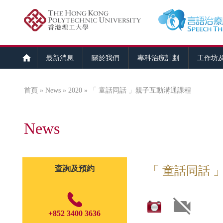
最新消息
關於我們
專科治療計劃
工作坊
首頁
»
News
»
2020
» 「 童話同話 」親子互動溝通課程
您在這裡
News
查詢及預約
「 童話同話 
+852 3400 3636