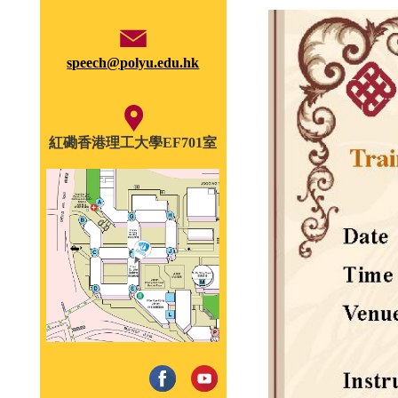
speech@polyu.edu.hk
紅磡香港理工大學EF701室