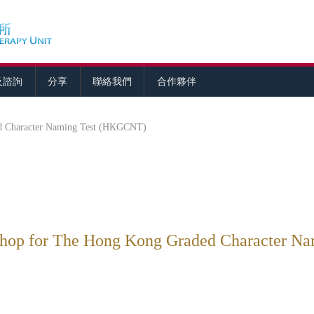
及諮詢
分享
聯絡我們
合作夥伴
d Character Naming Test (HKGCNT)
shop for The Hong Kong Graded Character 