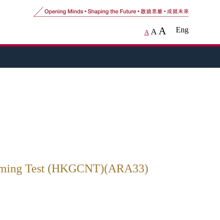
A
Eng
A
A
Naming Test (HKGCNT)(ARA33)