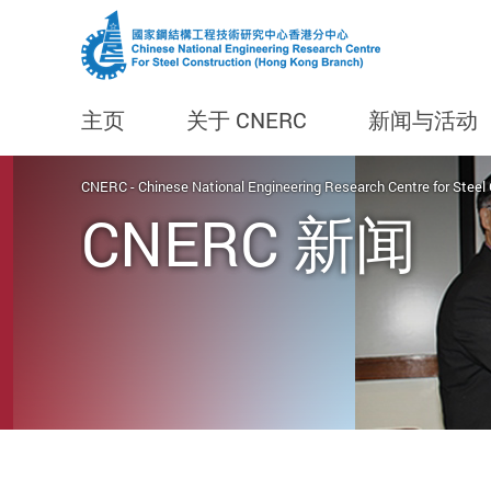
主页
关于 CNERC
新闻与活动
Start main content
CNERC - Chinese National Engineering Research Centre for Steel
CNERC 新闻