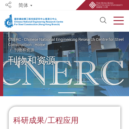
简体
Share
Open S
Men
Start main content
CNERC - Chinese National Engineering Research Centre for Steel
Construction - Home
刊物和资源
刊物和资源
科研成果/工程应用