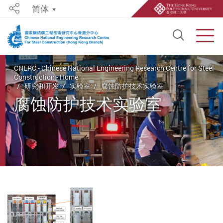
简体
Share
Open S
Men
Start main content
CNERC - Chinese National Engineering Research Centre for Steel
Construction - Home
研究和开发
实验室
腐蚀防护技术实验室
腐蚀防护技术实验室