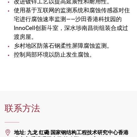
改进镀锌工艺以提高延展性和耐用性。
使用基于互联网的监测系统和腐蚀传感器对住
宅进行腐蚀速率监测——沙田香港科技园的
InnoCell创新斗室，深水埗南昌街组装合成过
渡房屋。
乡村地区防落石钢柔性屏障腐蚀监测。
控制局部环境以防止发生腐蚀。
联系方法
Location
地址: 九龙 红磡 国家钢结构工程技术研究中心香港