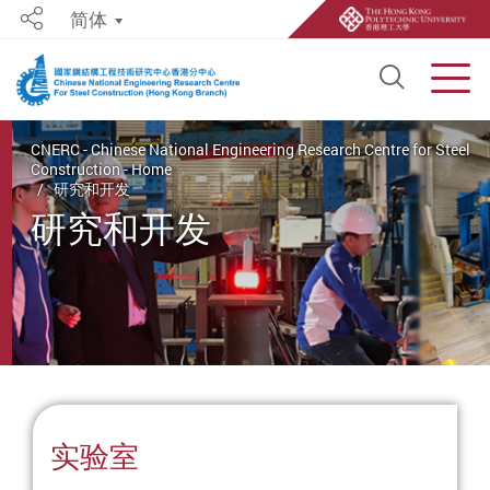
简体
Share
Open S
Men
Start main content
CNERC - Chinese National Engineering Research Centre for Steel
Construction - Home
研究和开发
研究和开发
实验室