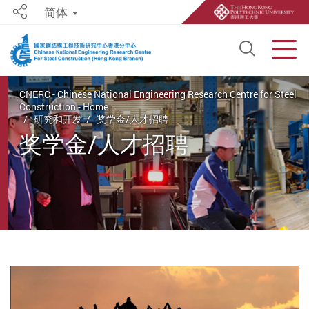
简体
Share
Open S
Men
Start main content
CNERC - Chinese National Engineering Research Centre for Steel
Construction - Home
研究和开发
奖学金/人才招聘
奖学金/人才招聘