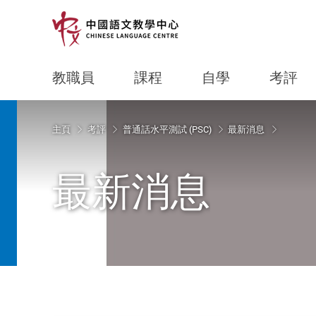
教職員
課程
自學
考評
Start main content
主頁
考評
普通話水平測試 (PSC)
最新消息
最新消息