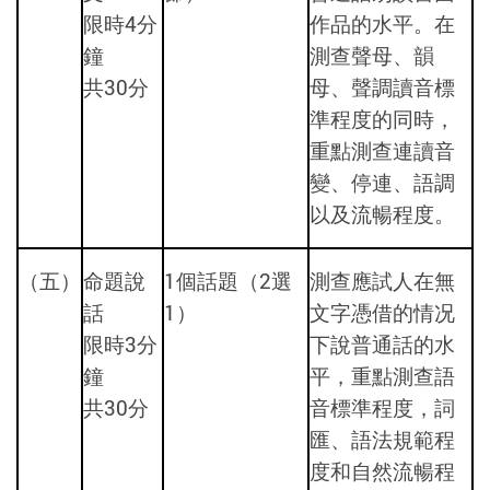
限時4分
作品的水平。在
鐘
測查聲母、韻
共30分
母、聲調讀音標
準程度的同時，
重點測查連讀音
變、停連、語調
以及流暢程度。
（五）
命題說
1個話題（2選
測查應試人在無
話
1）
文字憑借的情况
限時3分
下說普通話的水
鐘
平，重點測查語
共30分
音標準程度，詞
匯、語法規範程
度和自然流暢程