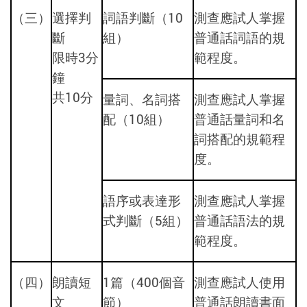
（三）
選擇判
詞語判斷（10
測查應試人掌握
斷
組）
普通話詞語的規
限時3分
範程度。
鐘
共10分
量詞、名詞搭
測查應試人掌握
配（10組）
普通話量詞和名
詞搭配的規範程
度。
語序或表達形
測查應試人掌握
式判斷（5組）
普通話語法的規
範程度。
（四）
朗讀短
1篇（400個音
測查應試人使用
文
節）
普通話朗讀書面