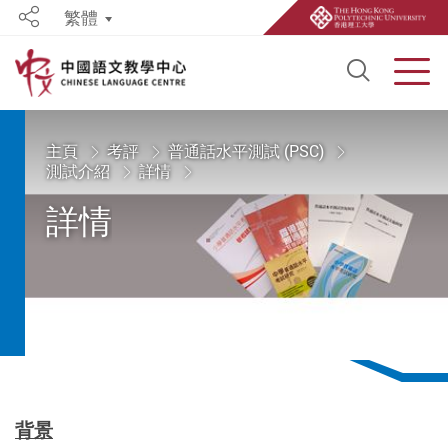
繁體
Share
Open S
Men
Start main content
主頁
考評
普通話水平測試 (PSC)
測試介紹
詳情
詳情
背景