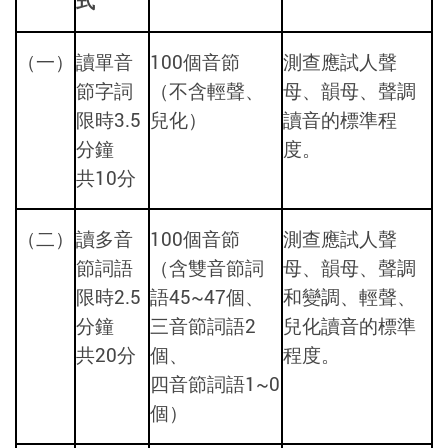
式
（一）
讀單音
100個音節
測查應試人聲
節字詞
（不含輕聲、
母、韻母、聲調
限時3.5
兒化）
讀音的標準程
分鐘
度。
共10分
（二）
讀多音
100個音節
測查應試人聲
節詞語
（含雙音節詞
母、韻母、聲調
限時2.5
語45~47個、
和變調、輕聲、
分鐘
三音節詞語2
兒化讀音的標準
共20分
個、
程度。
四音節詞語1~0
個）