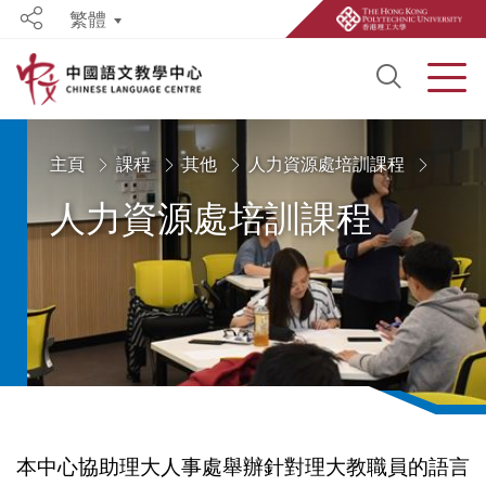
繁體
Share
Open S
Men
Start main content
主頁
課程
其他
人力資源處培訓課程
人力資源處培訓課程
本中心協助理大人事處舉辦針對理大教職員的語言