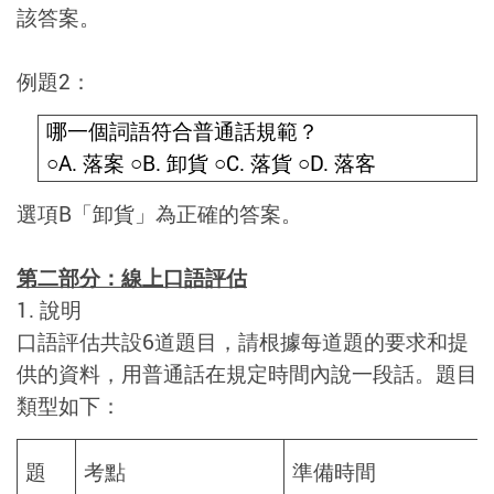
該答案。
例題2：
哪一個詞語符合普通話規範？
○
A.
落案
○
B.
卸貨
○
C.
落貨
○
D.
落客
選項B「卸貨」為正確的答案。
第二部分：線上口語評估
1. 說明
口語評估共設6道題目，請根據每道題的要求和提
供的資料，用普通話在規定時間內說一段話。題目
類型如下：
題
考點
準備時間