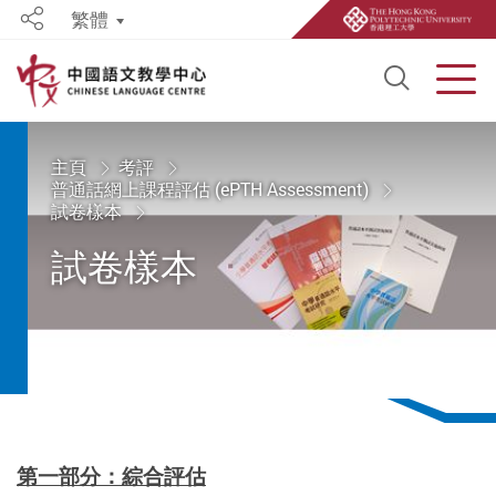
繁體
Share
Open S
Men
Start main content
主頁
考評
普通話網上課程評估 (ePTH Assessment)
試卷樣本
試卷樣本
第一部分：綜合評估