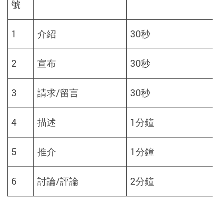
號
1
介紹
30
秒
2
宣布
30
秒
3
請求
/
留言
30
秒
4
描述
1
分鐘
5
推介
1
分鐘
6
討論
/
評論
2
分鐘