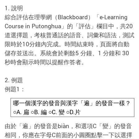
1. 說明
綜合評估在理學網（Blackboard）「e-Learning
Course in Putonghua」的「評估」欄目中，共20
道選擇題，考核普通話的語音、詞彙和語法，測試
限時於10分鐘內完成。時間結束時，頁面將自動
儲存並送出。系統會於剩餘5 分鐘、1 分鐘和 30
秒時會顯示時間以提醒作答者。
2. 例題
例題1：
哪一個漢字的發音與漢字「遍」的發音一樣？
○
A.
扁
○
B.
編
○
C.
變
○
D.
片
由於「遍」的發音是biàn，和選項C「變」的發音
相同，你應在字母C前面的小圓圈點擊一下以選擇