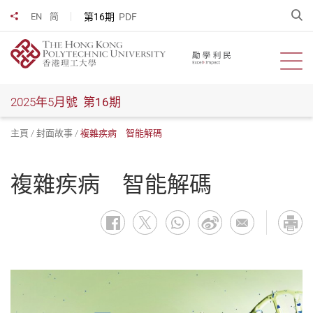
跳
開
第16期
PDF
EN
简
分享到
到
主
要
開啟
內
容
2025年5月號
第16期
主頁
封面故事
複雜疾病 智能解碼
複雜疾病 智能解碼