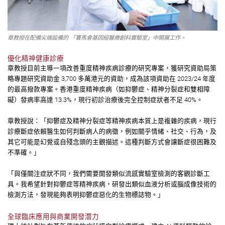
章教授在配備尖端設備的 「賽馬會基因組醫療創科實驗室」中開展工作。
優化精神健康診療
章教授目前主導一項改善重度精神疾病診療的研究專案，獲研究資助局策
略專題研究資助金 3,700 多萬港元的資助，成為該項資助在 2023/24 年度
的最高撥款專案。香港重度精神疾病（如抑鬱症、精神分裂症和雙相障
礙）發病率高達 13.3%，現行初診治療後完全控制症狀者不足 40%。
章教授說：「抑鬱症及精神分裂症等精神疾病本質上是複雜的疾病，現行
診療斷症依賴醫生如何判斷病人的病徵，例如關乎情緒、社交、行為，及
其它可能是幻覺或自殘念頭的主觀描述。這種判斷方式會讓斷症很困難及
不準確。」
「與僅關注症狀不同，我們需要開發類似流感實驗室檢測的客觀診斷工
具。我希望針對抑鬱症等精神疾病，研發出類似血液分析或腦成像技術的
檢測方法，發現能夠表明抑鬱症惡化的生物標誌物。」
全球臨床應用與商業開發潛力