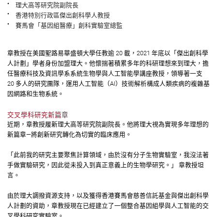
•
理大高等研究院副院長
•
香港特別行政區傑出創科學人教授
•
賽馬會「基因組醫療」創科實驗室總監
章教授在美國聖路易華盛頓大學任教逾 20 載，2021 年底以「傑出創科學
人計劃」學者身份加盟理大。他懷揣著積累多年的科研理想來到理大，擔
任醫療科技及資訊學系系統生物學與人工智能學講座教授，領導著一支
20 多人的研究團隊，運用人工智能（AI）技術解析構成人類疾病的複雜基
因網路和生物系統。
交叉學科研究新篇章
近期，章教授履新理大高等研究院副院長。他將理大視為實現多年理想的
新篇章—將創新研究轉化為切實的臨床應用。
「此前我的研究主要聚焦計算領域，由於沒有分子生物實驗室，我沒法著
手做實驗研究，因此從未投入到真正意義上的生物學研究。」 章教授坦
言。
由於理大調撥資源支持，以及獲得香港賽馬會慈善信託基金與傑出創科學
人計劃的資助，章教授現在已經建立了一個整合基因組學與人工智能的交
叉學科研究實驗室。