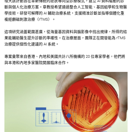
理大該計劃旨在革新傳統的症狀導向型診療模式，建立 AI 資料驅動的診
斷與個人化治療方案。章教授希望通過整合人工智能、基因組學和生物醫
學技術，研發可解釋的 AI 輔助治療系統，支援精准診斷並指導個體化重
複經顱磁刺激治療（rTMS）。
這項研究涵蓋範圍甚廣，從海量基因資料與腦影像中找出規律，所得的結
果能輔助醫生提升診斷的準確性。在治療層面，團隊正在開發能為 rTMS
治療提供個性化建議的 AI 系統。
專案彙聚來自香港、內地和美國共計八所機構的 20 位專家學者，他們將
與本港和內地多家醫院開展臨床合作。