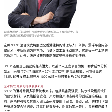
赵晓林教授（前排中）是澳大利亚技术科学与工程院院士，曾
获洪堡研究奖及国际焊接学会托马斯奖章。
这种 S²FS² 混合模式特别适配香港独特的地理与人口条件。漂浮平台内部
空间还可重新规划为停车场、仓储区或工业活动用地，实现每一寸土地的
高效利用。此外，漂浮设施的重新配置或迁移也相对便捷。
S²FS² 还展现出强劲的经济潜力。以某个人工岛项目为例，初步成本分析
显示：采用 “75% 填海造地 + 25% 漂浮结构” 的混合模式，可节省高达
16.5% 的开发成本,即开发 1000 公顷土地可节省约 270 亿港元。
应对挑战 开启可持续发展新局
S²FS² 的落地需要多项新技术支撑，包括具备高强度、防水性及耐腐蚀性
的建筑材料，以及能抵御波浪、风力和台风动态载荷的创新连接系统。目
前，赵晓林教授及其理大团队正研发使用可回收、低碳、耐用的材料（如
纤维增强聚合物 FRP、超高性能混凝土、耐腐蚀钢材等），探索相应解决
方案。