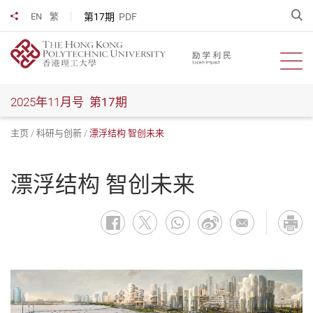
跳
开
第17期
PDF
EN
繁
分享到
到
主
要
开启
内
容
2025年11月号
第17期
主页
科研与创新
漂浮结构 智创未来
漂浮结构 智创未来