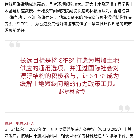
传统填海造地成本高昂，且对环境影响较大。理大土木及环境工程学系土
木基建讲座教授、土地及空间研究院副院长赵晓林教授认为，香港与其
“与海争地”，不如 “依海而建”。他牵头研究的可持续与智能漂浮结构解决
方案（S²FS²），为香港及其他沿海城市提供了一条兼具环保理念的城市
发展新路径。
长远目标是将 S²FS² 打造为增加土地
供应的通用选项，并通过国际社会对
漂浮结构的积极参与，让 S²FS² 成为
缓解土地短缺问题的有力政策工具。
~ 赵晓林教授
缓解土地匮乏压力
S²FS² 概念于 2023 年第三届国际漂浮解决方案会议（WCFS 2023）上首
次发布。该项目计划采用耐用、轻便且环保的材料建造大型漂浮平台，支