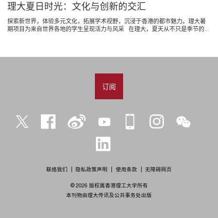
理大夏日时光：文化与创新的交汇
探索新世界，体验多元文化，拓展学术视野，沉浸于香港的都市魅力。理大暑
期项目为来自世界各地的学生呈现活力与风采 在理大，夏天从不只是季节的...
订阅
Twitter
Facebook
微
YouTube
iPolyU
Instagram
微
博
信
LinkedIn
联络我们
隐私政策声明
使用条款
无障碍网页
© 2026 版权属香港理工大学所有
本刊物由理大传讯及公共事务处出版