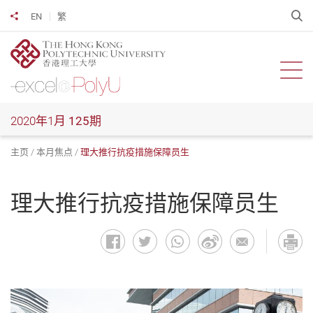
跳
开
EN
繁
分享到
到
主
要
内
开启
容
2020年1月
125期
主页
本月焦点
理大推行抗疫措施保障员生
理大推行抗疫措施保障员生