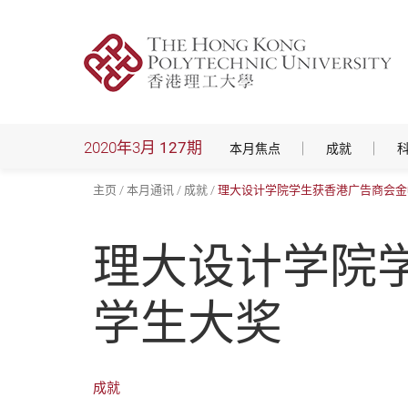
跳
到
主
要
内
容
2020年3月
127期
本月焦点
成就
主页
本月通讯
成就
理大设计学院学生获香港广告商会金
理大设计学院
学生大奖
成就