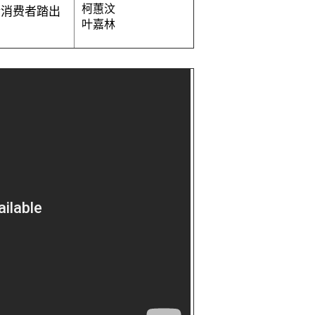
柯蕙汶
消费者踏出
叶嘉林