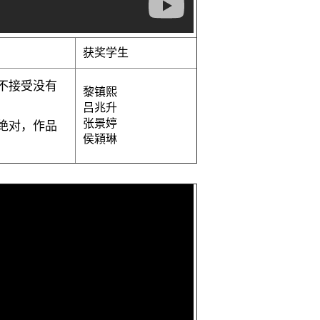
获奖学生
不接受没有
黎镇熙
吕兆升
张景婷
绝对，作品
侯㯋琳