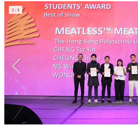
3
/
3
大