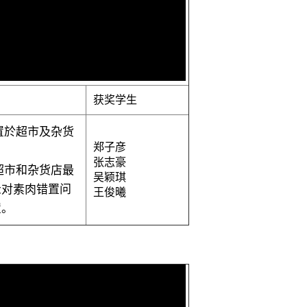
获奖学生
置於超市及杂货
郑子彦
张志豪
超市和杂货店最
吴颖琪
众对素肉错置问
王俊曦
置。