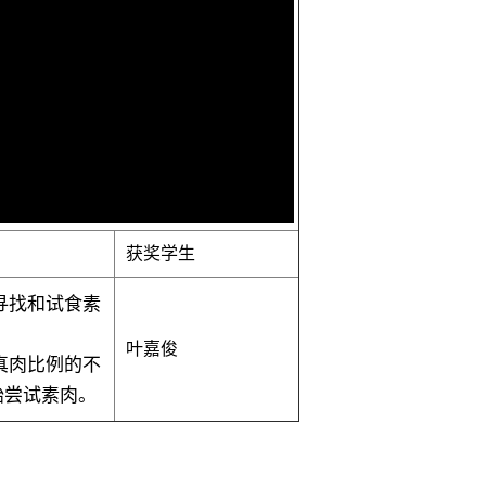
获奖学生
寻找和试食素
叶嘉俊
真肉比例的不
始尝试素肉。