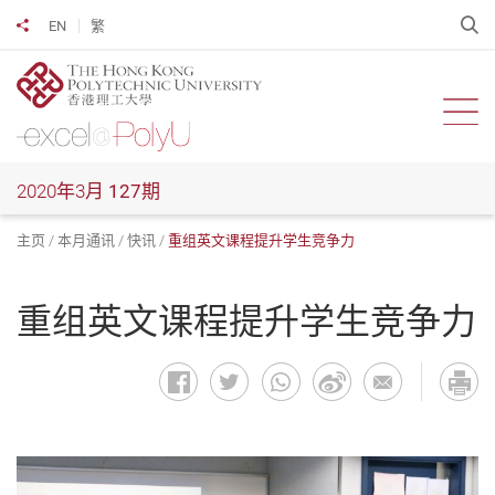
跳
开
EN
繁
分享到
到
主
要
内
开启
容
2020年3月
127期
主页
本月通讯
快讯
重组英文课程提升学生竞争力
重组英文课程提升学生竞争力