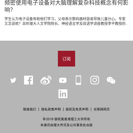
频密使用电子设备对大脑理解复杂科技概念有何影
响？
学生认为电子设备有助他们学习，父母表示数码器材容易导致儿童分心。专家
又怎说呢？且听理大人文学院院长、神经语言学及双语学讲座教授李平教授的...
订阅
Twitter
Facebook
微
YouTube
iPolyU
Instagram
微
博
信
LinkedIn
联络我们
隐私政策声明
版权及免责声明
无障碍网页
© 2019 版权属香港理工大学所有
本通讯由理大传讯及公共事务处出版