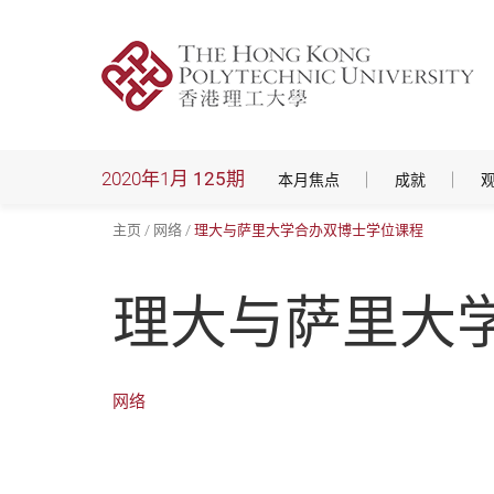
跳
到
主
要
内
容
2020年1月
125期
本月焦点
成就
主页
网络
理大与萨里大学合办双博士学位课程
理大与萨里大
网络