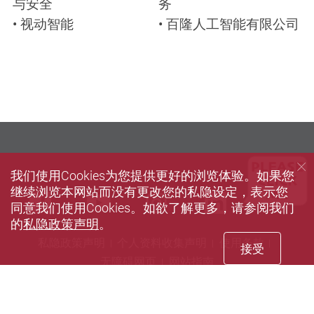
与安全
务
• 视动智能
• 百隆人工智能有限公司
我们使用Cookies为您提供更好的浏览体验。如果您
继续浏览本网站而没有更改您的私隐设定，表示您
we
Facebook
Youtube
instagram
LinkedIn
同意我们使用Cookies。如欲了解更多，请参阅我们
的
私隐政策声明
。
私隐政策声明
个人资料收集声明
使用条款
接受
无障碍网页
网站指南
© 2026 版权属香港理工大学所有