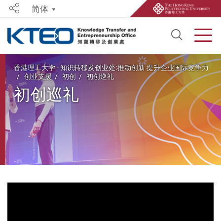
简体
Share
Open S
Men
Start main content
香港理工大学 - 知识转移及创业处:推动创新 提升企业国际竞争力
创业支援
初创
初创巡礼
初创巡礼