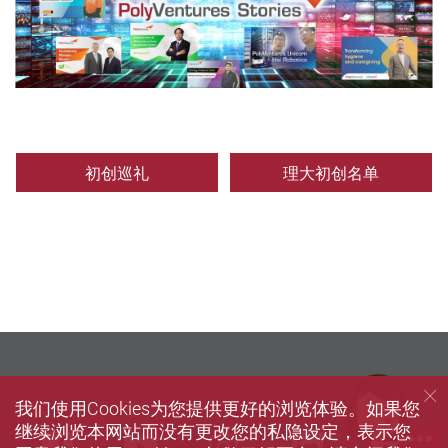
初创巡礼
理大初创名单
我们使用Cookies为您提供更好的浏览体验。如果您
继续浏览本网站而没有更改您的私隐设定，表示您
we
Facebook
Youtube
instagram
LinkedIn