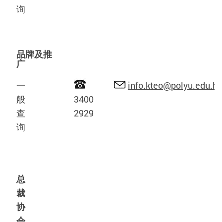
询
品牌及推
广
一
info.kteo@polyu.edu.hk
般
3400
查
2929
询
总
裁
协
会