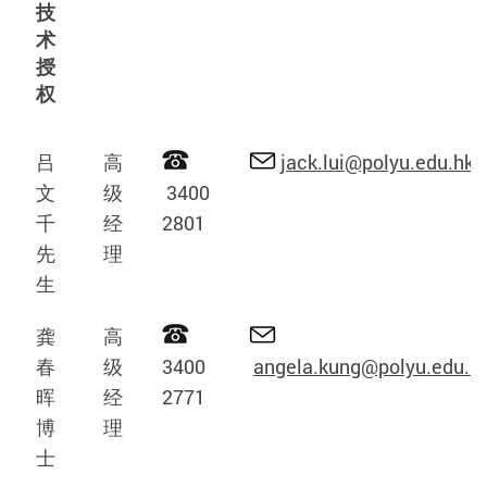
技
术
授
权
吕
高
jack.lui@polyu.edu.hk
文
级
3400
千
经
2801
先
理
生
龚
高
春
级
3400
angela.kung@polyu.edu.h
晖
经
2771
博
理
士