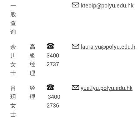
一
kteoip@polyu.edu.hk
般
查
询
余
高
laura.yu@polyu.edu.hk
川
級
3400
女
经
2737
士
理
吕
经
yue.lyu.polyu.edu.hk
玥
理
3400
女
2736
士