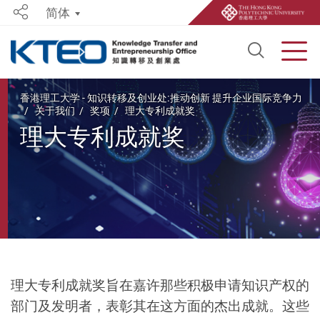
简体
Share
Open S
Men
Start main content
香港理工大学 - 知识转移及创业处:推动创新 提升企业国际竞争力
关于我们
奖项
理大专利成就奖
理大专利成就奖
理大专利成就奖旨在嘉许那些积极申请知识产权的
部门及发明者，表彰其在这方面的杰出成就。这些