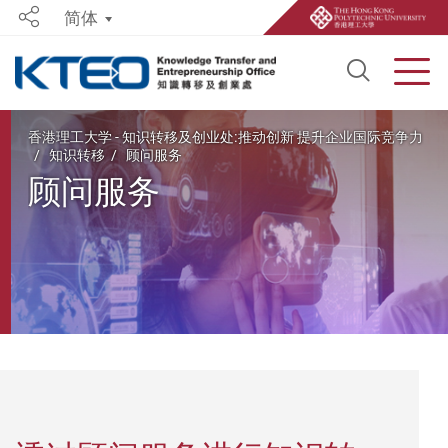
简体
Share
Open S
Men
Start main content
香港理工大学 - 知识转移及创业处:推动创新 提升企业国际竞争力
知识转移
顾问服务
顾问服务