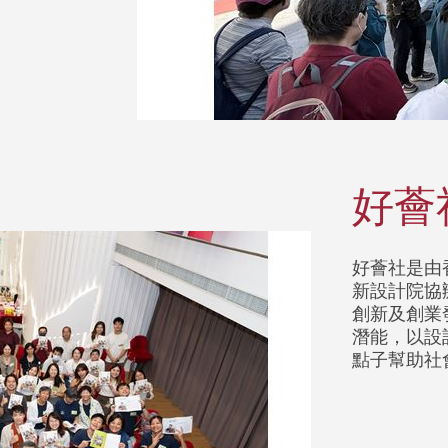
好薈
好薈社是由
新設計院協
創新及創業
潛能，以設
點子幫助社