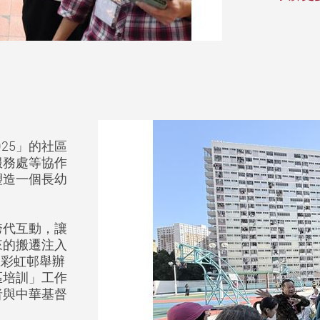
025」的社區
服務處等協作
塑造一個長幼
跨代互動，讓
來的搬遷注入
在彩虹邨舉辦
區培訓」工作
者與中華基督