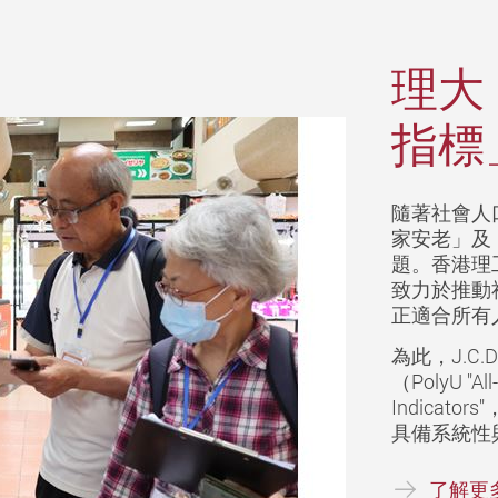
理大
指標
隨著社會人
家安老」及
題。香港理工
致力於推動
正適合所有
為此，J.C
（PolyU "All
Indica
具備系統性
了解更