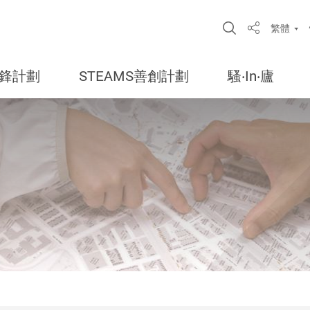
Open Site S
繁體
Share
鋒計劃
STEAMS善創計劃
騷‧In‧廬