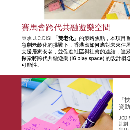
賽馬會跨代共融遊樂空間
秉承 J.C.DISI
「雙老化」
的策略焦點，本項目
急劇老齡化的挑戰下，香港應
如何應對未來住
支援居家安老，並促進社區與社會的連結，達
探索將
跨代共融遊樂
(IG play space) 的
設計概
可能性。
「扶
資
JC
計劃「
年1