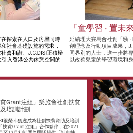
「童學習 ‧ 置未
旨在探索在
人口及房屋同時
延續理大賽馬會社創「騷 ‧
屋和社會基礎設施的需求，
創理念及行動項目成果，J.C
致社會和諧。
J.C.DISI正積極
同界別的人士，進一步將
念引入香港公共休憩空間的
以改善兒童的學習環境和
貧Grant注組」樂施會社創扶貧
助及培訓計劃
DISI很榮幸獲邀成為社創扶貧資助及培訓
扶貧Grant 注組」合作夥伴，在2021
0月至12月初期間為團隊提供「社創扶