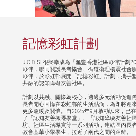
記憶彩虹計劃
J.C.DISI 很榮幸成為「滙豐香港社區夥伴計劃2
夥伴，聯同關護長者協會、循道衛理楊震社會
夥伴，於彩虹邨展開「記憶彩虹」計劃，攜手
共融的認知障礙友善社區。
計劃以共融、關懷為核心，透過多元活動促進
長者開心回憶在彩虹邨的生活點滴，為即將迎
更多溫暖及關懷。自2025年9月啟動以來，已
了「認知友善搬遷學堂」、「認知障礙友善社
坊、社區生活導賞等一系列活動，連結區內長
教會基華小學學生，拉近了兩代之間的距離。