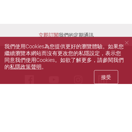
立即訂閱
我們的定期通訊
我們使用Cookies為您提供更好的瀏覽體驗。如果您
繼續瀏覽本網站而沒有更改您的私隱設定，表示您
同意我們使用Cookies。如欲了解更多，請參閱我們
的
私隱政策聲明
。
接受
Facebook
Youtube
instagram
Linke
主頁
理大北都未來論壇
騷‧In‧廬
私隱政策聲明
個人資料收集聲明
無障礙網頁
網站導航
© 2026 版權屬香港理工大學所有