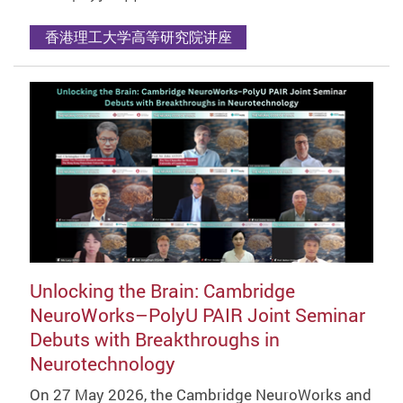
香港理工大学高等研究院讲座
Unlocking the Brain: Cambridge
NeuroWorks–PolyU PAIR Joint Seminar
Debuts with Breakthroughs in
Neurotechnology
On 27 May 2026, the Cambridge NeuroWorks and