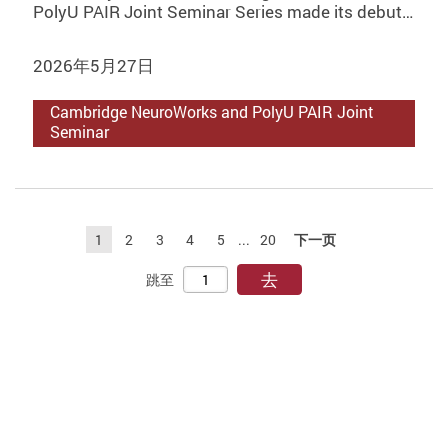
PolyU PAIR Joint Seminar Series made its debut…
2026年5月27日
Cambridge NeuroWorks and PolyU PAIR Joint
Seminar
1
2
3
4
5
...
20
下一页
去
跳至